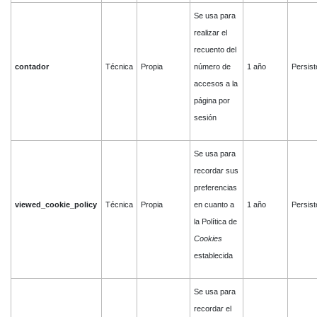
Se usa para
realizar el
recuento del
contador
Técnica
Propia
número de
1 año
Persist
accesos a la
página por
sesión
Se usa para
recordar sus
preferencias
viewed_cookie_policy
Técnica
Propia
en cuanto a
1 año
Persist
la Política de
Cookies
establecida
Se usa para
recordar el