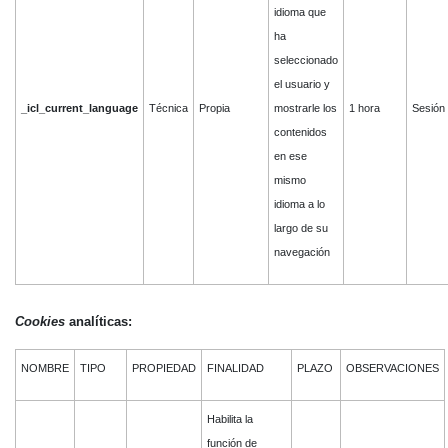
idioma que
ha
seleccionado
el usuario y
_icl_current_language
Técnica
Propia
mostrarle los
1 hora
Sesión
contenidos
en ese
mismo
idioma a lo
largo de su
navegación
Cookies
analíticas:
NOMBRE
TIPO
PROPIEDAD
FINALIDAD
PLAZO
OBSERVACIONES
Habilita la
función de