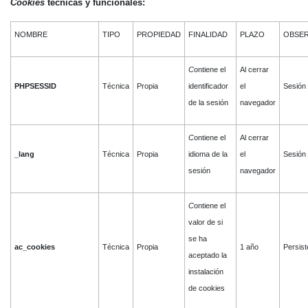
Cookies
técnicas y funcionales:
NOMBRE
TIPO
PROPIEDAD
FINALIDAD
PLAZO
OBSER
C
ontiene el
Al cerrar
PHPSESSID
Técnica
Propia
identificador
el
Sesión
de la sesión
navegador
C
ontiene el
Al cerrar
_lang
Técnica
Propia
idioma de la
el
Sesión
sesión
navegador
C
ontiene el
valor de si
se ha
ac_cookies
Técnica
Propia
1 año
Persist
aceptado la
instalación
de cookies